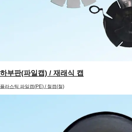
하부판(파일캡) / 재래식 캡
플라스틱 파일캡(PE) / 철캡(철)